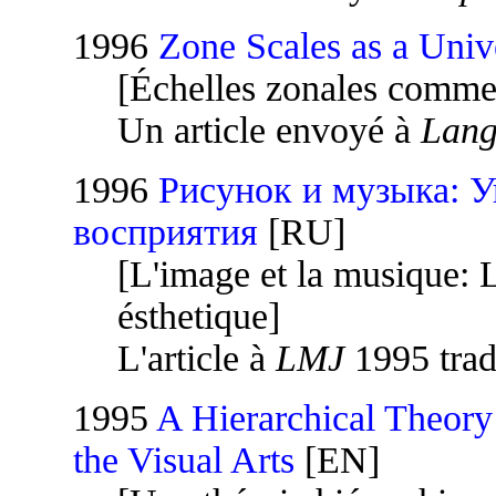
1996
Zone Scales as a Univ
[Échelles zonales comme 
Un article envoyé à
Lang
1996
Рисунок и музыка: У
восприятия
[RU]
[L'image et la musique: L
ésthetique]
L'article à
LMJ
1995 trad
1995
A Hierarchical Theory 
the Visual Arts
[EN]