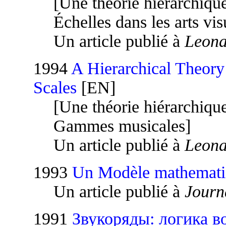
[Une théorie hiérarchique
Échelles dans les arts vis
Un article publié à
Leona
1994
A Hierarchical Theory 
Scales
[EN]
[Une théorie hiérarchique
Gammes musicales]
Un article publié à
Leona
1993
Un Modèle mathematiq
Un article publié à
Journ
1991
Звукоряды: логика в