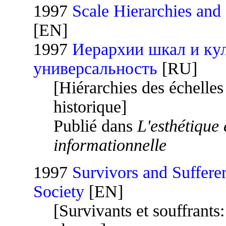
1997
Scale Hierarchies and 
[EN]
1997
Иерархии шкал и ку
универсальность
[RU]
[Hiérarchies des échelles e
historique]
Publié dans
L'esthétique
informationnelle
1997
Survivors and Sufferer
Society
[EN]
[Survivants et souffrants