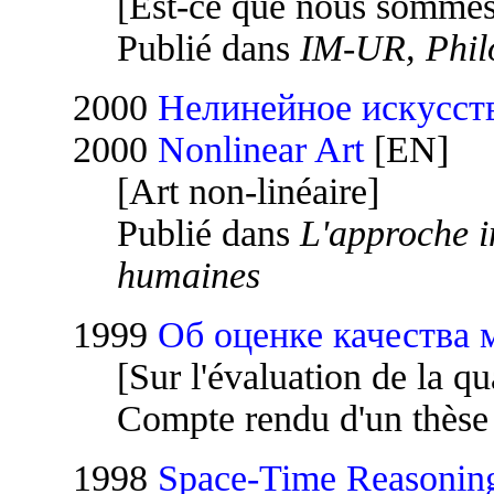
[Est-ce que nous sommes 
Publié dans
IM-UR, Phil
2000
Нелинейное искусст
2000
Nonlinear Art
[EN]
[Art non-linéaire]
Publié dans
L'approche i
humaines
1999
Об оценке качества
[Sur l'évaluation de la q
Compte rendu d'un thèse 
1998
Space-Time Reasoning