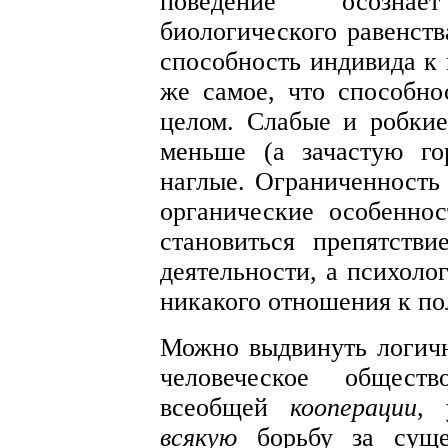
поведение осознае
биологического равенств
способность индивида к 
же самое, что способн
целом. Слабые и робкие
меньше (а зачастую го
наглые. Ограниченность
органические особенно
становиться препятстви
деятельности, а психоло
никакого отношения к по
Можно выдвинуть логичн
человеческое общест
всеобщей
кооперации
, 
всякую
борьбу за суще