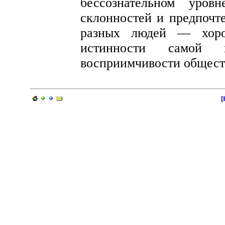
бессознательном уров
склонностей и предпочт
разных людей — хорош
истинности самой
восприимчивости обществ
[